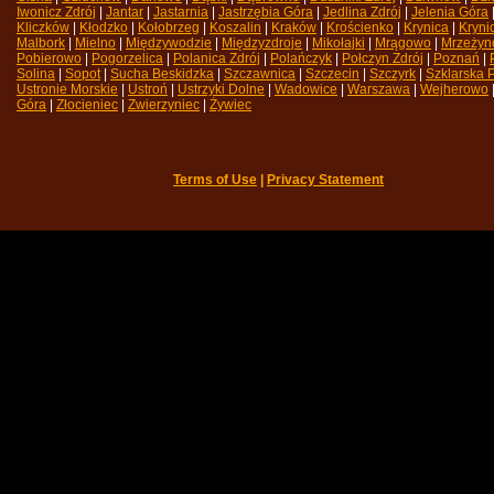
Iwonicz Zdrój
| 
Jantar
| 
Jastarnia
| 
Jastrzębia Góra
| 
Jedlina Zdrój
| 
Jelenia Góra
|
Kliczków
| 
Kłodzko
| 
Kołobrzeg
| 
Koszalin
| 
Kraków
| 
Krościenko
| 
Krynica
| 
Kryni
Malbork
| 
Mielno
| 
Międzywodzie
| 
Międzyzdroje
| 
Mikołajki
| 
Mrągowo
| 
Mrzeżyn
Pobierowo
| 
Pogorzelica
| 
Polanica Zdrój
| 
Polańczyk
| 
Połczyn Zdrój
| 
Poznań
| 
Solina
| 
Sopot
| 
Sucha Beskidzka
| 
Szczawnica
| 
Szczecin
| 
Szczyrk
| 
Szklarska 
Ustronie Morskie
| 
Ustroń
| 
Ustrzyki Dolne
| 
Wadowice
| 
Warszawa
| 
Wejherowo
|
Góra
| 
Złocieniec
| 
Zwierzyniec
| 
Żywiec
Terms of Use
| 
Privacy Statement