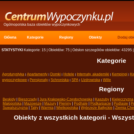
Ogólnopolska baza obiektów wypoczynkowych
Główna 
Kategorie 
Regiony 
Obiekty 
Dodaj obi
STATYSTYKI
Kategorie: 15 | Obiektów: 75 | Odsłon szczegółów obiektów: 43295 |
Kategorie
Agroturystyka
Apartamenty
Domki
Hotele
Internaty, akademiki
Kempingi
Kw
| 
| 
| 
| 
| 
| 
wypoczynkowe
Pensjonaty
Schroniska
SPA
Uzdrowiska
Wille
| 
| 
| 
| 
| 
Regiony
Beskidy
| 
Bieszczady
| 
Jura Krakowsko-Częstochowska
| 
Kaszuby
| 
Kielecczyzna
Małopolska
| 
Mazowsze
| 
Mazury
| 
Pieniny
| 
Podhale
| 
Podkarpacie
| 
Podlasie
| 
Po
Suwalszczyzna
| 
Tatry
| 
Warmia
| 
Wielkopolska
| 
Wybrzeże Bałtyckie
| 
Ziemia Che
Obiekty z wszystkich kategorii - Wszys