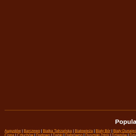
Popula
Augustów
| 
Barczewo
| 
Białka Tatrzańska
| 
Białowieża
| 
Biały Bór
| 
Biały Dunaje
Cisna
| 
Człuchów
| 
Darłowo
| 
Dąbki
| 
Dąbrówno
| 
Duszniki Zdrój
| 
Dziwnów
| 
Dzi